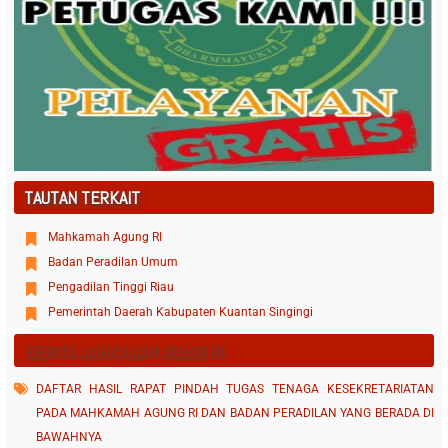
TAUTAN TERKAIT
Mahkamah Agung RI
Badan Peradilan Umum
Pengadilan Tinggi Riau
Pemerintah Daerah Kabupaten Kuantan Singingi
BERITA MAHKAMAH AGUNG RI
DAFTAR HASIL RAPAT PINDAH TUGAS TENAGA KESEKRETARIATAN
PADA MAHKAMAH AGUNG RI DAN BADAN PERADILAN YANG BERADA DI
BAWAHNYA