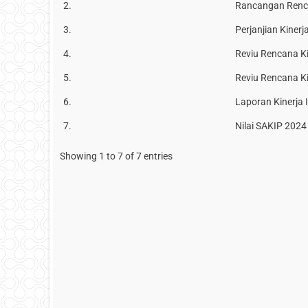
2.
Rancangan Renca
3.
Perjanjian Kiner
4.
Reviu Rencana K
5.
Reviu Rencana K
6.
Laporan Kinerja 
7.
Nilai SAKIP 2024
Showing 1 to 7 of 7 entries