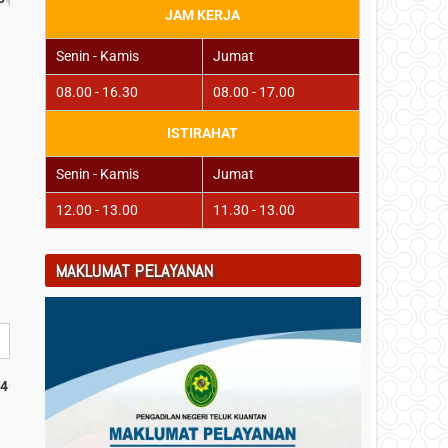
JAM KERJA
Senin - Kamis
Jumat
08.00 - 16.30
08.00 - 17.00
ISTIRAHAT
Senin - Kamis
Jumat
12.00 - 13.00
11.30 - 13.00
MAKLUMAT PELAYANAN
24