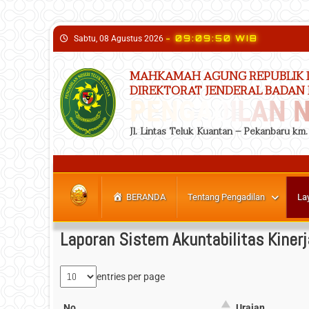
content
- 09:09:51 WIB
Sabtu, 08 Agustus 2026
MAHKAMAH AGUNG REPUBLIK 
DIREKTORAT JENDERAL BADAN
PENGADILAN N
Jl. Lintas Teluk Kuantan – Pekanbaru km
BERANDA
Tentang Pengadilan
La
Laporan Sistem Akuntabilitas Kinerj
entries per page
No.
Uraian