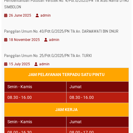
Pemberitahuan Putusan Verstek No. 4/Pdt.G/2025/PN Tlk Atas Nama DYNO
SIMBOLON
26 June 2025
admin
Panggilan Umum No. 40/Pdt.G/2025/PN Tlk An. DARMAWATI BIN ONUR
18 November 2025
admin
Panggilan Umum No. 25/Pdt.G/2025/PN Tlk An. TURKI
15 July 2025
admin
JAM PELAYANAN TERPADU SATU PINTU
Senin - Kamis
Jumat
08.30 - 16.00
08.30 - 16.00
JAM KERJA
Senin - Kamis
Jumat
08.00 - 16.30
08.00 - 17.00