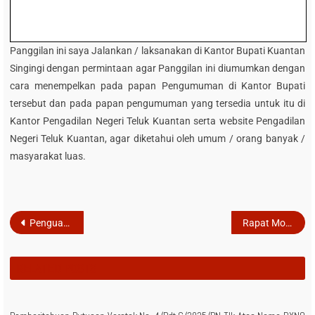
Panggilan ini saya Jalankan / laksanakan di Kantor Bupati Kuantan
Singingi dengan permintaan agar Panggilan ini diumumkan dengan
cara menempelkan pada papan Pengumuman di Kantor Bupati
tersebut dan pada papan pengumuman yang tersedia untuk itu di
Kantor Pengadilan Negeri Teluk Kuantan serta website Pengadilan
Negeri Teluk Kuantan, agar diketahui oleh umum / orang banyak /
masyarakat luas.
Post
Penguatan Integritas dan Pembinaan oleh Ketua Pengadilan Tinggi Riau terhadap seluruh jajaran Pengadilan Tinggi dan Pengadilan Negeri di wilayah Hukum PT Riau secara virtual
Rapat Monev Implementasi Mediator Non Hakim dalam rangka percepatan Penyelesaian perkara Perdata pada Satuan Kerja di wilayah Hukum Pengadilan Tinggi Riau
navigation
RELATED POSTS