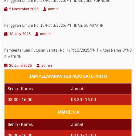
Panggilan Umum No. 39/Pdt.G/2025/PN Tlk An. JOKO PURNOMO
5 November 2025
admin
Panggilan Umum No. 16/Pdt.G/2025/PN Tlk An. SUPRIYATIN
30 July 2025
admin
Pemberitahuan Putusan Verstek No. 4/Pdt.G/2025/PN Tlk Atas Nama DYNO
SIMBOLON
26 June 2025
admin
JAM PELAYANAN TERPADU SATU PINTU
Senin - Kamis
Jumat
08.30 - 16.00
08.30 - 16.00
JAM KERJA
Senin - Kamis
Jumat
08.00 - 16.30
08.00 - 17.00