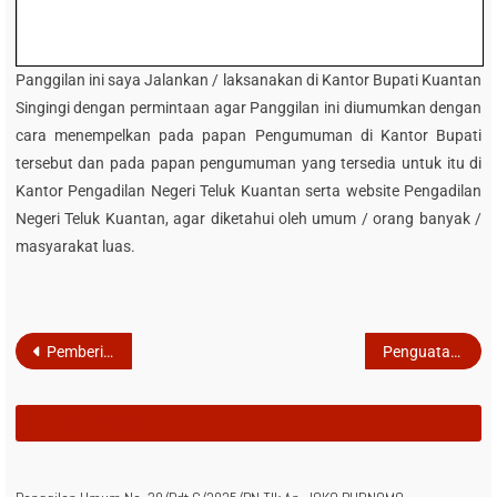
Panggilan ini saya Jalankan / laksanakan di Kantor Bupati Kuantan
Singingi dengan permintaan agar Panggilan ini diumumkan dengan
cara menempelkan pada papan Pengumuman di Kantor Bupati
tersebut dan pada papan pengumuman yang tersedia untuk itu di
Kantor Pengadilan Negeri Teluk Kuantan serta website Pengadilan
Negeri Teluk Kuantan, agar diketahui oleh umum / orang banyak /
masyarakat luas.
Post
Pemberitahuan Relaas Panggilan Sidang (Panggilan Umum) Kepada Tergugat Perkara Nomor : 1/Pdt.G/2026/PN Tlk atas nama PONIMI
Penguatan Integritas dan Pembinaan oleh Ketua Pengadilan Tinggi Riau terhadap seluruh jajaran Pengadilan Tinggi dan Pengadilan Negeri di wilayah Hukum PT Riau secara virtual
navigation
RELATED POSTS