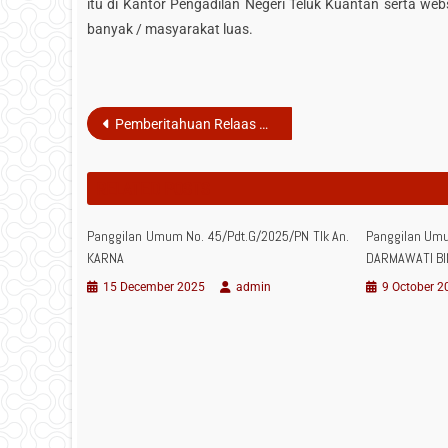
itu di Kantor Pengadilan Negeri Teluk Kuantan serta web
banyak / masyarakat luas.
Post
Pemberitahuan Relaas Panggilan Sidang (Panggilan Umum) Kepada Tergugat Perkara Nomor : 7/Pdt.G/2026/PN Tlk atas nama HARDI WARSITO
navigation
RELATED POSTS
Panggilan Umum No. 45/Pdt.G/2025/PN Tlk An.
Panggilan Umu
KARNA
DARMAWATI BI
15 December 2025
admin
9 October 2