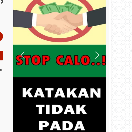
ng
n.