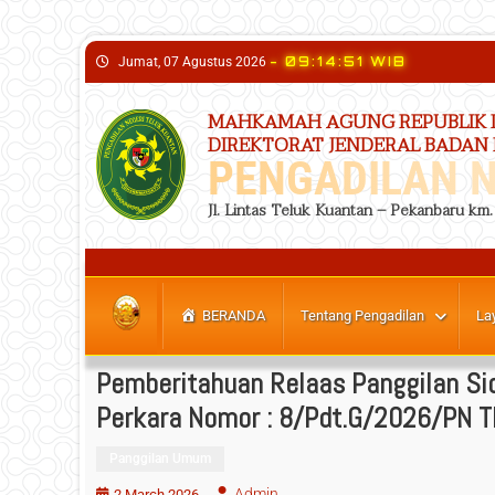
content
- 09:14:52 WIB
Jumat, 07 Agustus 2026
MAHKAMAH AGUNG REPUBLIK 
DIREKTORAT JENDERAL BADAN
PENGADILAN N
Jl. Lintas Teluk Kuantan – Pekanbaru km
BERANDA
Tentang Pengadilan
La
Pemberitahuan Relaas Panggilan Si
Perkara Nomor : 8/Pdt.G/2026/PN 
Panggilan Umum
Admin
2 March 2026