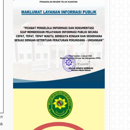
an
uk