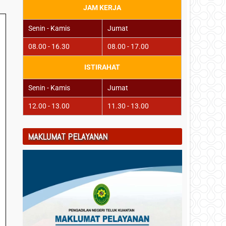
JAM KERJA
Senin - Kamis
Jumat
08.00 - 16.30
08.00 - 17.00
ISTIRAHAT
Senin - Kamis
Jumat
12.00 - 13.00
11.30 - 13.00
MAKLUMAT PELAYANAN