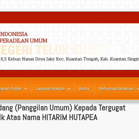
INDONESIA
 PERADILAN UMUM
EGERI TELUK KUANTAN
. 6,5 Kebun Nanas Desa Jake Kec. Kuantan Tengah, Kab. Kuantan Singin
yanan Publik
Layanan Hukum
Berita
Reformasi Birokrasi
dang (Panggilan Umum) Kepada Tergugat
Tlk Atas Nama HITARIM HUTAPEA