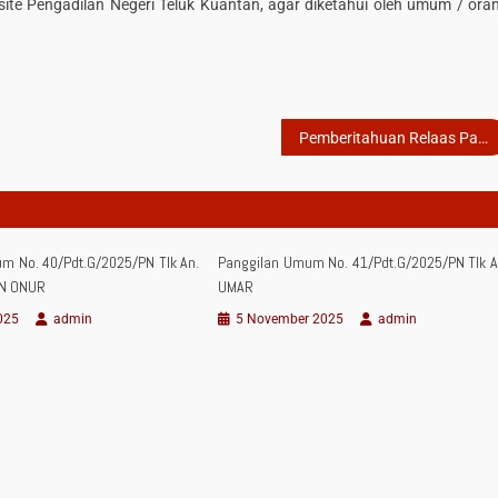
site Pengadilan Negeri Teluk Kuantan, agar diketahui oleh umum / ora
Pemberitahuan Relaas Panggilan Sidang (Panggilan Umum) Kepada Tergugat Perkara Nomor : 9/Pdt.G/2026/PN Tlk atas nama KARSINAH
m No. 40/Pdt.G/2025/PN Tlk An.
Panggilan Umum No. 41/Pdt.G/2025/PN Tlk A
N ONUR
UMAR
025
admin
5 November 2025
admin